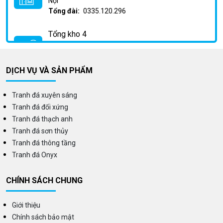
Nội
Tổng đài:
0335.120.296
Tổng kho 4
Địa chỉ:
Km2 Phan Trọng Tuệ, Huỳnh Cung, Thanh
Trì, Hà Nội
Tổng đài:
0335.120.296
DỊCH VỤ VÀ SẢN PHẨM
Tranh đá xuyên sáng
Tranh đá đối xứng
Tranh đá thạch anh
Tranh đá sơn thủy
Tranh đá thông tầng
Tranh đá Onyx
CHÍNH SÁCH CHUNG
Giới thiệu
Chính sách bảo mật