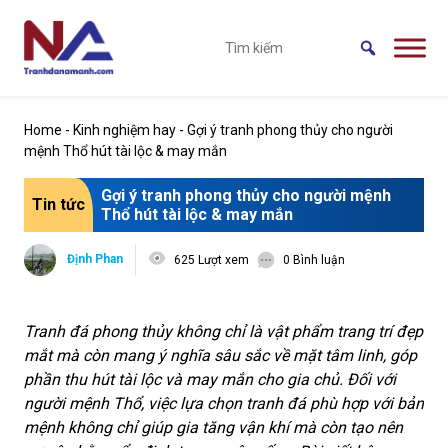
Skip to main content
Home
-
Kinh nghiệm hay
-
Gợi ý tranh phong thủy cho người
mệnh Thổ hút tài lộc & may mắn
Gợi ý tranh phong thủy cho người mệnh
Tin tức
Thổ hút tài lộc & may mắn
Định Phan
625 Lượt xem
0 Bình luận
Tranh đá phong thủy không chỉ là vật phẩm trang trí đẹp
mắt mà còn mang ý nghĩa sâu sắc về mặt tâm linh, góp
phần thu hút tài lộc và may mắn cho gia chủ. Đối với
người mệnh Thổ, việc lựa chọn tranh đá phù hợp với bản
mệnh không chỉ giúp gia tăng vận khí mà còn tạo nên