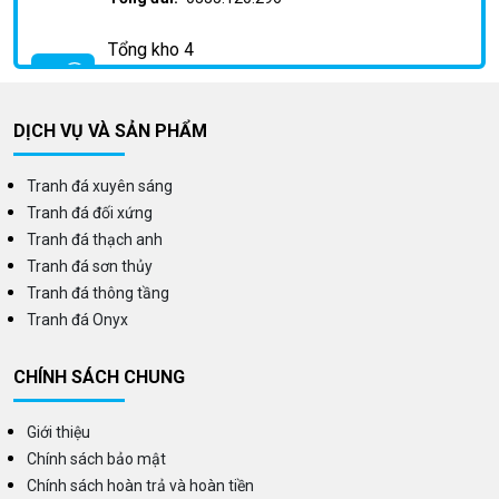
Tổng kho 4
Địa chỉ:
Km2 Phan Trọng Tuệ, Huỳnh Cung, Thanh
Trì, Hà Nội
Tổng đài:
0335.120.296
DỊCH VỤ VÀ SẢN PHẨM
Tranh đá xuyên sáng
Tranh đá đối xứng
Tranh đá thạch anh
Tranh đá sơn thủy
Tranh đá thông tầng
Tranh đá Onyx
CHÍNH SÁCH CHUNG
Giới thiệu
Chính sách bảo mật
Chính sách hoàn trả và hoàn tiền