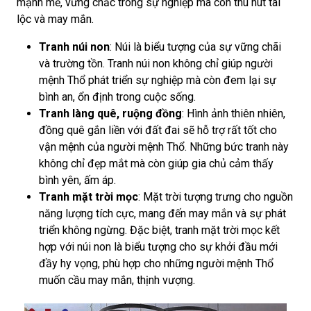
mạnh mẽ, vững chắc trong sự nghiệp mà còn thu hút tài
lộc và may mắn.
Tranh núi non
: Núi là biểu tượng của sự vững chãi
và trường tồn. Tranh núi non không chỉ giúp người
mệnh Thổ phát triển sự nghiệp mà còn đem lại sự
bình an, ổn định trong cuộc sống.
Tranh làng quê, ruộng đồng
: Hình ảnh thiên nhiên,
đồng quê gắn liền với đất đai sẽ hỗ trợ rất tốt cho
vận mệnh của người mệnh Thổ. Những bức tranh này
không chỉ đẹp mắt mà còn giúp gia chủ cảm thấy
bình yên, ấm áp.
Tranh mặt trời mọc
: Mặt trời tượng trưng cho nguồn
năng lượng tích cực, mang đến may mắn và sự phát
triển không ngừng. Đặc biệt, tranh mặt trời mọc kết
hợp với núi non là biểu tượng cho sự khởi đầu mới
đầy hy vọng, phù hợp cho những người mệnh Thổ
muốn cầu may mắn, thịnh vượng.