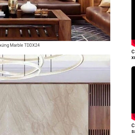
 xứng Marble TDDX24
C
x
C
s