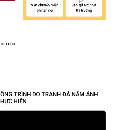
Vận chuyển miễn
Báo giá tốt nhất
phí tận nơi
thị trường
theo nhu
ÔNG TRÌNH DO TRANH ĐÁ NĂM ÁNH
HỰC HIỆN