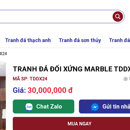
Tranh đá thạch anh
Tranh đá sơn thủy
Tranh đá
DX24
TRANH ĐÁ ĐỐI XỨNG MARBLE TDD
MÃ SP: TDDX24
Giá:
30,000,000 đ
Chat Zalo
Gửi tin nh
MUA NGAY