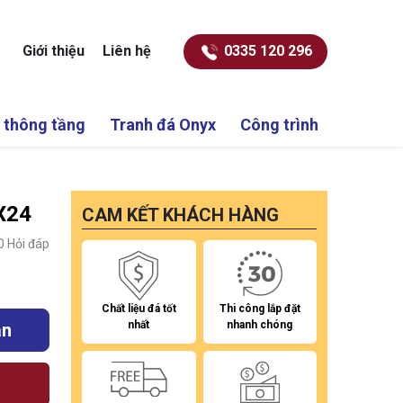
Giới thiệu
Liên hệ
0335 120 296
 thông tầng
Tranh đá Onyx
Công trình
X24
CAM KẾT KHÁCH HÀNG
0
Hỏi đáp
Chất liệu đá tốt
Thi công lắp đặt
nhất
nhanh chóng
ắn