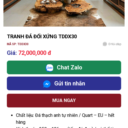
TRANH ĐÁ ĐỐI XỨNG TDDX30
MÃ SP: TDDX30
0
Hỏi đáp
Giá:
72,000,000 đ
Chat Zalo
Gửi tin nhắn
MUA NGAY
Chất liệu: Đá thạch anh tự nhiên / Quart – EU – hết
hàng