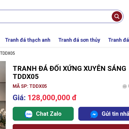
Tranh đá thạch anh
Tranh đá sơn thủy
Tranh đá
g TDDX05
TRANH ĐÁ ĐỐI XỨNG XUYÊN SÁNG
TDDX05
MÃ SP: TDDX05
Giá:
128,000,000 đ
Chat Zalo
Gửi tin nh