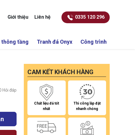
Giới thiệu
Liên hệ
0335 120 296
 thông tầng
Tranh đá Onyx
Công trình
CAM KẾT KHÁCH HÀNG
0
Hỏi đáp
Chất liệu đá tốt
Thi công lắp đặt
nhất
nhanh chóng
ắn