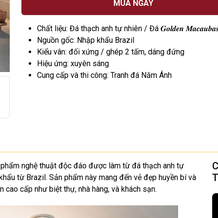
MUA NGAY
Chất liệu: Đá thạch anh tự nhiên / Đá 𝑮𝒐𝒍𝒅𝒆𝒏 𝑴𝒂𝒄𝒂𝒖𝒃𝒂𝒔𝒔
Nguồn gốc: Nhập khẩu Brazil
Kiểu vân: đối xứng / ghép 2 tấm, dáng đứng
Hiệu ứng: xuyên sáng
Cung cấp và thi công: Tranh đá Năm Ánh
C
 phẩm nghệ thuật độc đáo được làm từ đá thạch anh tự
T
hẩu từ Brazil. Sản phẩm này mang đến vẻ đẹp huyền bí và
n cao cấp như biệt thự, nhà hàng, và khách sạn.