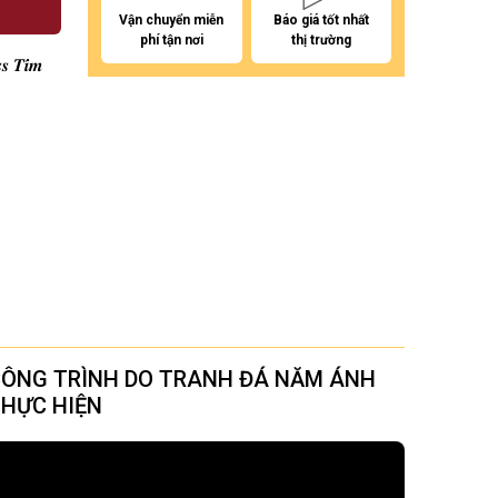
Vận chuyển miễn
Báo giá tốt nhất
phí tận nơi
thị trường
 𝑻𝒊́𝒎
ÔNG TRÌNH DO TRANH ĐÁ NĂM ÁNH
HỰC HIỆN