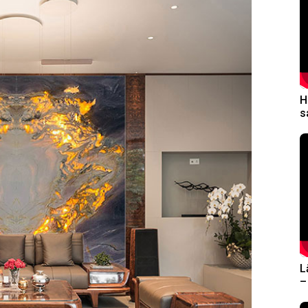
H
s
L
–