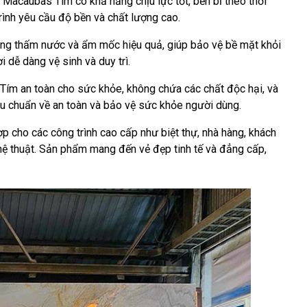
 Macaubas Tím có khả năng chịu lực tốt, bền bỉ theo thời
trình yêu cầu độ bền và chất lượng cao.
g thấm nước và ẩm mốc hiệu quả, giúp bảo vệ bề mặt khỏi
 dễ dàng vệ sinh và duy trì.
m an toàn cho sức khỏe, không chứa các chất độc hại, và
êu chuẩn về an toàn và bảo vệ sức khỏe người dùng.
ợp cho các công trình cao cấp như biệt thự, nhà hàng, khách
ệ thuật. Sản phẩm mang đến vẻ đẹp tinh tế và đẳng cấp,