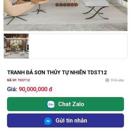
TRANH ĐÁ SƠN THỦY TỰ NHIÊN TDST12
MÃ SP: TDST12
0
Hỏi đáp
Giá:
90,000,000 đ
Chat Zalo
Gửi tin nhắn