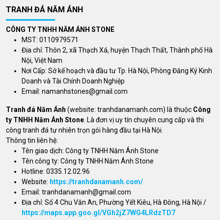
TRANH ĐÁ NĂM ÁNH
CÔNG TY TNHH NĂM ÁNH STONE
MST: 0110979571
Địa chỉ: Thôn 2, xã Thạch Xá, huyện Thạch Thất, Thành phố Hà
Nội, Việt Nam
Nơi Cấp: Sở kế hoạch và đầu tư Tp. Hà Nội, Phòng Đăng Ký Kinh
Doanh và Tài Chính Doanh Nghiệp
Email:
namanhstones@gmail.com
Tranh đá Năm Ánh
(website: tranhdanamanh.com) là thuộc
Công
ty TNHH Năm Ánh Stone
. Là đơn vị uy tín chuyên cung cấp và thi
công tranh đá tự nhiên trọn gói hàng đầu tại Hà Nội.
Thông tin liên hệ:
Tên giao dịch: Công ty TNHH Năm Ánh Stone
Tên công ty: Công ty TNHH Năm Ánh Stone
Hotline: 0335.12.02.96
Website:
https://tranhdanamanh.com/
Email:
tranhdanamanh@gmail.com
Địa chỉ: Số 4 Chu Văn An, Phường Yết Kiêu, Hà Đông, Hà Nội /
https://maps.app.goo.gl/VGh2jZ7WG4LRdzTD7