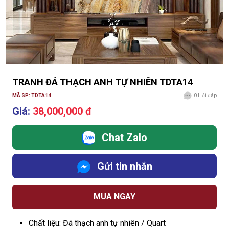
TRANH ĐÁ THẠCH ANH TỰ NHIÊN TDTA14
MÃ SP: TDTA14
0
Hỏi đáp
Giá:
38,000,000 đ
Chat Zalo
Gửi tin nhắn
MUA NGAY
Chất liệu: Đá thạch anh tự nhiên / Quart