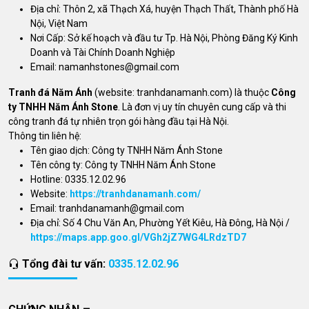
Địa chỉ: Thôn 2, xã Thạch Xá, huyện Thạch Thất, Thành phố Hà
Nội, Việt Nam
Nơi Cấp: Sở kế hoạch và đầu tư Tp. Hà Nội, Phòng Đăng Ký Kinh
Doanh và Tài Chính Doanh Nghiệp
Email:
namanhstones@gmail.com
Tranh đá Năm Ánh
(website: tranhdanamanh.com) là thuộc
Công
ty TNHH Năm Ánh Stone
. Là đơn vị uy tín chuyên cung cấp và thi
công tranh đá tự nhiên trọn gói hàng đầu tại Hà Nội.
Thông tin liên hệ:
Tên giao dịch: Công ty TNHH Năm Ánh Stone
Tên công ty: Công ty TNHH Năm Ánh Stone
Hotline: 0335.12.02.96
Website:
https://tranhdanamanh.com/
Email:
tranhdanamanh@gmail.com
Địa chỉ: Số 4 Chu Văn An, Phường Yết Kiêu, Hà Đông, Hà Nội /
https://maps.app.goo.gl/VGh2jZ7WG4LRdzTD7
Tổng đài tư vấn:
0335.12.02.96