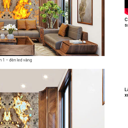
C
s
 1 – đèn led vàng
L
x