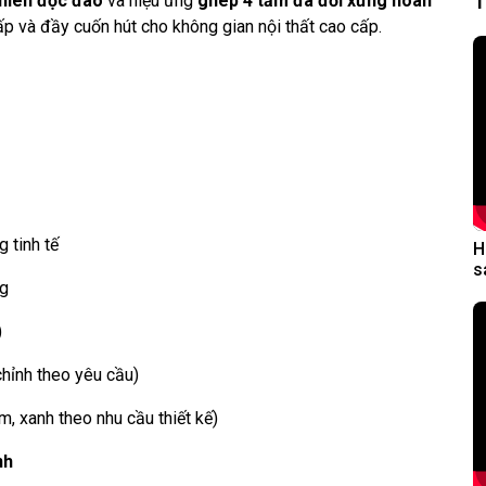
T
hiên độc đáo
và hiệu ứng
ghép 4 tấm đá đối xứng hoàn
p và đầy cuốn hút cho không gian nội thất cao cấp.
 tinh tế
H
s
ng
)
hỉnh theo yêu cầu)
m, xanh theo nhu cầu thiết kế)
nh