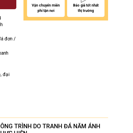
Vận chuyển miễn
Báo giá tốt nhất
phí tận nơi
thị trường
g
ch
đá đơn /
xanh
, đại
ÔNG TRÌNH DO TRANH ĐÁ NĂM ÁNH