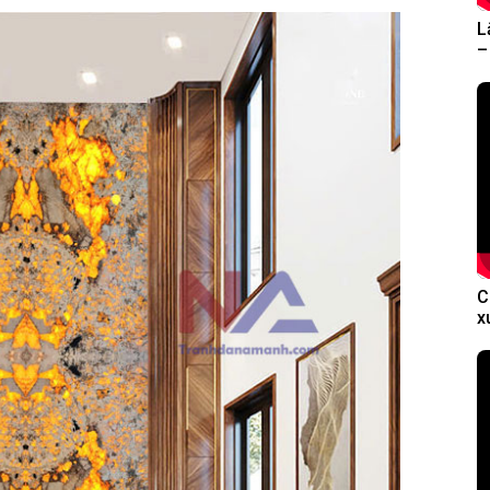
L
–
C
x