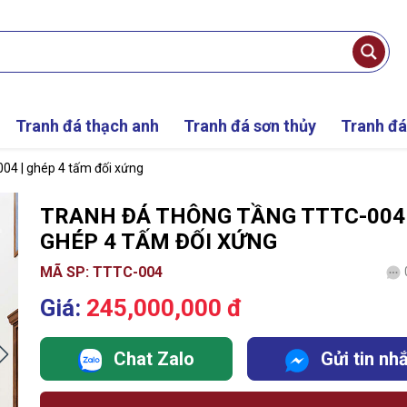
Tranh đá thạch anh
Tranh đá sơn thủy
Tranh đá
04 | ghép 4 tấm đối xứng
TRANH ĐÁ THÔNG TẦNG TTTC-004 
GHÉP 4 TẤM ĐỐI XỨNG
MÃ SP: TTTC-004
Giá:
245,000,000 đ
Chat Zalo
Gửi tin nh