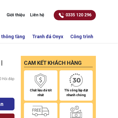
Giới thiệu
Liên hệ
0335 120 296
 thông tầng
Tranh đá Onyx
Công trình
|
CAM KẾT KHÁCH HÀNG
0
Hỏi đáp
Chất liệu đá tốt
Thi công lắp đặt
nhất
nhanh chóng
ắn