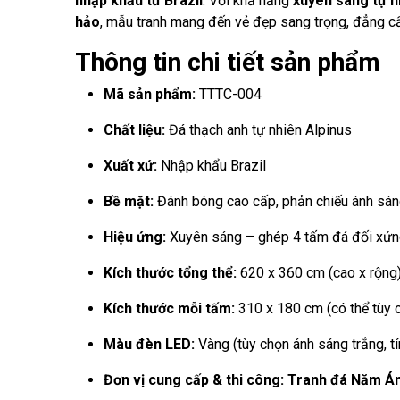
nhập khẩu từ Brazil
. Với khả năng
xuyên sáng tự n
hảo
, mẫu tranh mang đến vẻ đẹp sang trọng, đẳng cấ
Thông tin chi tiết sản phẩm
Mã sản phẩm:
TTTC-004
Chất liệu:
Đá thạch anh tự nhiên Alpinus
Xuất xứ:
Nhập khẩu Brazil
Bề mặt:
Đánh bóng cao cấp, phản chiếu ánh sáng
Hiệu ứng:
Xuyên sáng – ghép 4 tấm đá đối xứ
Kích thước tổng thể:
620 x 360 cm (cao x rộng
Kích thước mỗi tấm:
310 x 180 cm (có thể tùy c
Màu đèn LED:
Vàng (tùy chọn ánh sáng trắng, tí
Đơn vị cung cấp & thi công:
Tranh đá Năm Á