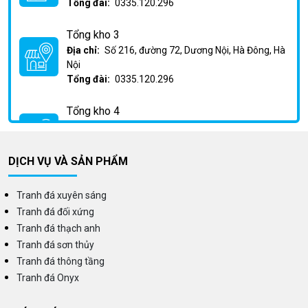
Tổng đài:
0335.120.296
Tổng kho 3
Địa chỉ:
Số 216, đường 72, Dương Nội, Hà Đông, Hà
Nội
Tổng đài:
0335.120.296
Tổng kho 4
Địa chỉ:
Km2 Phan Trọng Tuệ, Huỳnh Cung, Thanh
Trì, Hà Nội
Tổng đài:
0335.120.296
DỊCH VỤ VÀ SẢN PHẨM
Tranh đá xuyên sáng
Tranh đá đối xứng
Tranh đá thạch anh
Tranh đá sơn thủy
Tranh đá thông tầng
Tranh đá Onyx