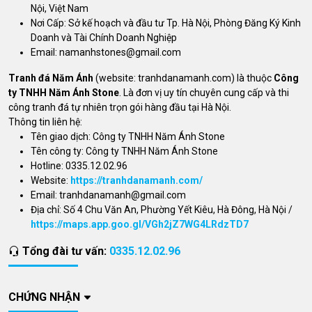
Nội, Việt Nam
Nơi Cấp: Sở kế hoạch và đầu tư Tp. Hà Nội, Phòng Đăng Ký Kinh
Doanh và Tài Chính Doanh Nghiệp
Email:
namanhstones@gmail.com
Tranh đá Năm Ánh
(website: tranhdanamanh.com) là thuộc
Công
ty TNHH Năm Ánh Stone
. Là đơn vị uy tín chuyên cung cấp và thi
công tranh đá tự nhiên trọn gói hàng đầu tại Hà Nội.
Thông tin liên hệ:
Tên giao dịch: Công ty TNHH Năm Ánh Stone
Tên công ty: Công ty TNHH Năm Ánh Stone
Hotline: 0335.12.02.96
Website:
https://tranhdanamanh.com/
Email:
tranhdanamanh@gmail.com
Địa chỉ: Số 4 Chu Văn An, Phường Yết Kiêu, Hà Đông, Hà Nội /
https://maps.app.goo.gl/VGh2jZ7WG4LRdzTD7
Tổng đài tư vấn:
0335.12.02.96
CHỨNG NHẬN