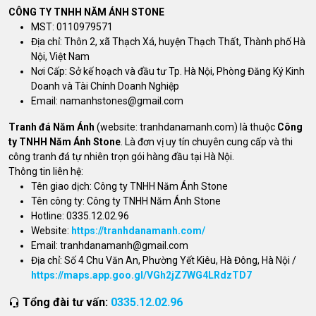
CÔNG TY TNHH NĂM ÁNH STONE
MST: 0110979571
Địa chỉ: Thôn 2, xã Thạch Xá, huyện Thạch Thất, Thành phố Hà
Nội, Việt Nam
Nơi Cấp: Sở kế hoạch và đầu tư Tp. Hà Nội, Phòng Đăng Ký Kinh
Doanh và Tài Chính Doanh Nghiệp
Email:
namanhstones@gmail.com
Tranh đá Năm Ánh
(website: tranhdanamanh.com) là thuộc
Công
ty TNHH Năm Ánh Stone
. Là đơn vị uy tín chuyên cung cấp và thi
công tranh đá tự nhiên trọn gói hàng đầu tại Hà Nội.
Thông tin liên hệ:
Tên giao dịch: Công ty TNHH Năm Ánh Stone
Tên công ty: Công ty TNHH Năm Ánh Stone
Hotline: 0335.12.02.96
Website:
https://tranhdanamanh.com/
Email:
tranhdanamanh@gmail.com
Địa chỉ: Số 4 Chu Văn An, Phường Yết Kiêu, Hà Đông, Hà Nội /
https://maps.app.goo.gl/VGh2jZ7WG4LRdzTD7
Tổng đài tư vấn:
0335.12.02.96