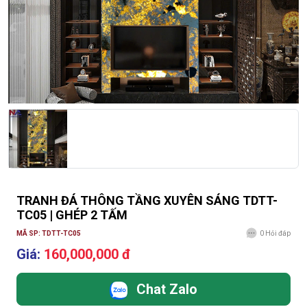
TRANH ĐÁ THÔNG TẦNG XUYÊN SÁNG TDTT-
TC05 | GHÉP 2 TẤM
MÃ SP: TDTT-TC05
0
Hỏi đáp
Giá:
160,000,000 đ
Chat Zalo