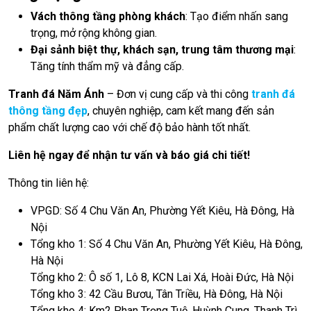
Vách thông tầng phòng khách
: Tạo điểm nhấn sang
trọng, mở rộng không gian.
Đại sảnh biệt thự, khách sạn, trung tâm thương mại
:
Tăng tính thẩm mỹ và đẳng cấp.
Tranh đá Năm Ánh
– Đơn vị cung cấp và thi công
tranh đá
thông tầng đẹp
, chuyên nghiệp, cam kết mang đến sản
phẩm chất lượng cao với chế độ bảo hành tốt nhất.
Liên hệ ngay để nhận tư vấn và báo giá chi tiết!
Thông tin liên hệ:
VPGD: Số 4 Chu Văn An, Phường Yết Kiêu, Hà Đông, Hà
Nội
Tổng kho 1: Số 4 Chu Văn An, Phường Yết Kiêu, Hà Đông,
Hà Nội
Tổng kho 2: Ô số 1, Lô 8, KCN Lai Xá, Hoài Đức, Hà Nội
Tổng kho 3: 42 Cầu Bươu, Tân Triều, Hà Đông, Hà Nội
Tổng kho 4: Km2 Phan Trọng Tuệ, Huỳnh Cung, Thanh Trì,