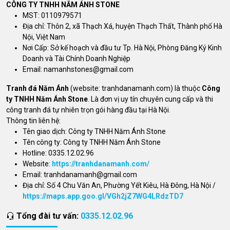
CÔNG TY TNHH NĂM ÁNH STONE
MST: 0110979571
Địa chỉ: Thôn 2, xã Thạch Xá, huyện Thạch Thất, Thành phố Hà
Nội, Việt Nam
Nơi Cấp: Sở kế hoạch và đầu tư Tp. Hà Nội, Phòng Đăng Ký Kinh
Doanh và Tài Chính Doanh Nghiệp
Email:
namanhstones@gmail.com
Tranh đá Năm Ánh
(website: tranhdanamanh.com) là thuộc
Công
ty TNHH Năm Ánh Stone
. Là đơn vị uy tín chuyên cung cấp và thi
công tranh đá tự nhiên trọn gói hàng đầu tại Hà Nội.
Thông tin liên hệ:
Tên giao dịch: Công ty TNHH Năm Ánh Stone
Tên công ty: Công ty TNHH Năm Ánh Stone
Hotline: 0335.12.02.96
Website:
https://tranhdanamanh.com/
Email:
tranhdanamanh@gmail.com
Địa chỉ: Số 4 Chu Văn An, Phường Yết Kiêu, Hà Đông, Hà Nội /
https://maps.app.goo.gl/VGh2jZ7WG4LRdzTD7
Tổng đài tư vấn:
0335.12.02.96