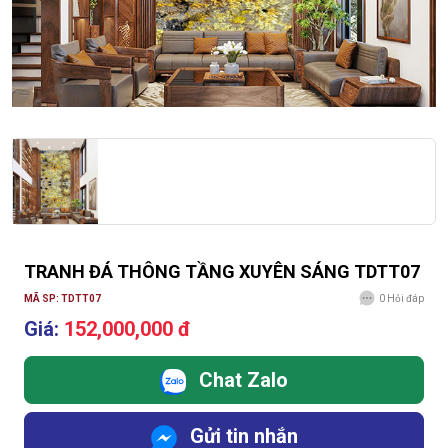
TRANH ĐÁ THÔNG TẦNG XUYÊN SÁNG TDTT07
MÃ SP: TDTT07
0
Hỏi đáp
Giá:
152,000,000 đ
Chat Zalo
Gửi tin nhắn